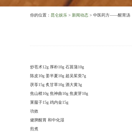
你的位置：
昆仑娱乐
>
新闻动态
> 中医药方——醒胃汤
炒苍术12g 厚朴10g 石菖蒲10g
陈皮10g 姜半夏10g 超吴茱萸7g
茯苓15g 炙甘草10g 酒大黄3g
焦山楂10g 焦神曲10g 焦麦芽10g
莱菔子15g 鸡内金15g
功效
健脾醒胃 和中化湿
煎煮